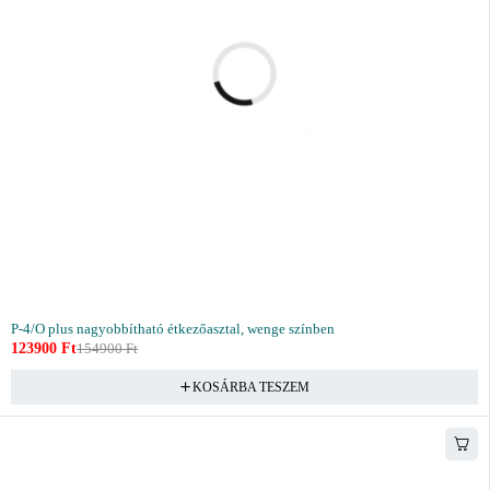
P-4/O plus nagyobbítható étkezőasztal, wenge színben
123900
Ft
154900
Ft
KOSÁRBA TESZEM