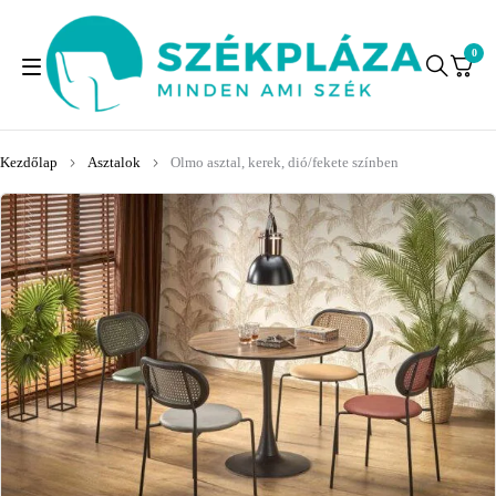
0
Kezdőlap
Asztalok
Olmo asztal, kerek, dió/fekete színben