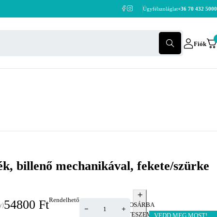
Ügyfélszoláglat
+36 70 432 5000
Fiók
ék, billenő mechanikával, fekete/szürke
Rendelhető
54800
Ft
KOSÁRBA
y)
TESZEM
VEDD MEG MOST!