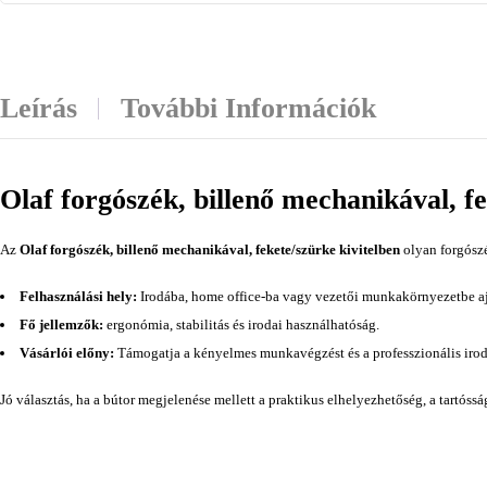
Leírás
További Információk
Olaf forgószék, billenő mechanikával, fe
Az
Olaf forgószék, billenő mechanikával, fekete/szürke kivitelben
olyan forgószé
Felhasználási hely:
Irodába, home office-ba vagy vezetői munkakörnyezetbe aj
Fő jellemzők:
ergonómia, stabilitás és irodai használhatóság.
Vásárlói előny:
Támogatja a kényelmes munkavégzést és a professzionális irod
Jó választás, ha a bútor megjelenése mellett a praktikus elhelyezhetőség, a tartóss