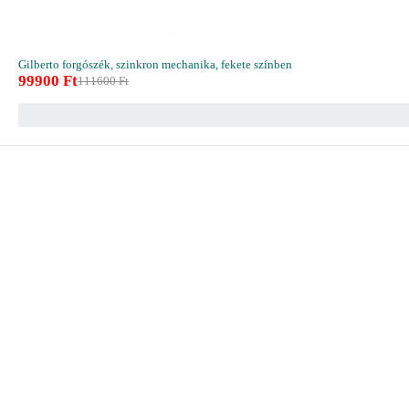
Gilberto forgószék, szinkron mechanika, fekete színben
99900
Ft
111600
Ft