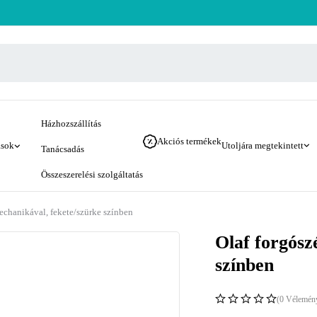
Házhozszállítás
Akciós termékek
ások
Utoljára megtekintett
Tanácsadás
Összeszerelési szolgáltatás
mechanikával, fekete/szürke színben
Olaf forgósz
színben
(0 Vélemén