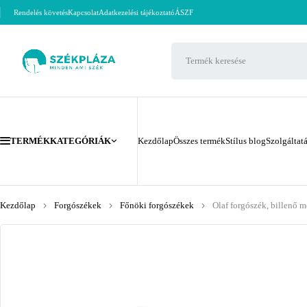
Rendelés követés
Kapcsolat
Adatkezelési tájékoztató
ÁSZF
TERMÉKKATEGÓRIÁK
Kezdőlap
Összes termék
Stílus blog
Szolgáltat
Kezdőlap
Forgószékek
Főnöki forgószékek
Olaf forgószék, billenő 