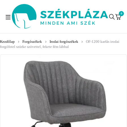
0
Kezdőlap
Forgószékek
Irodai forgószékek
OF-1200 karfás irodai
forgófotel szürke szövettel, fekete fém lábbal