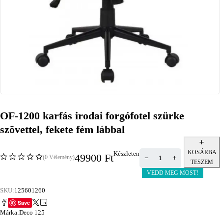
OF-1200 karfás irodai forgófotel szürke
szövettel, fekete fém lábbal
KOSÁRBA
Készleten
49900
Ft
(0 Vélemény)
TESZEM
VEDD MEG MOST!
SKU:
125601260
Save
Márka:
Deco 125