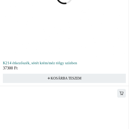
K214 étkezőszék, sötét krém/méz tölgy színben
37300
Ft
KOSÁRBA TESZEM