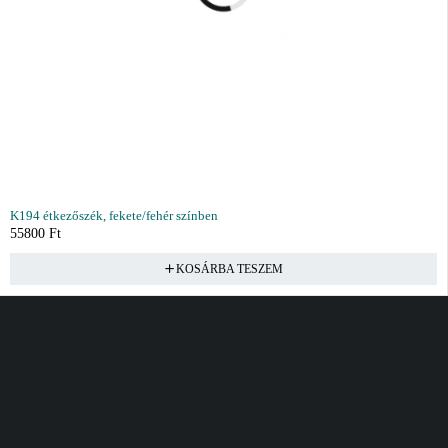
K194 étkezőszék, fekete/fehér színben
55800
Ft
KOSÁRBA TESZEM
Vásárlás
Információ
Fiók
Kívánságlista
Gyakori kérdések
Kosár
Akciók
Rendelés követés
Fiókom
Összes termék
Szállítás
Rendeléseim