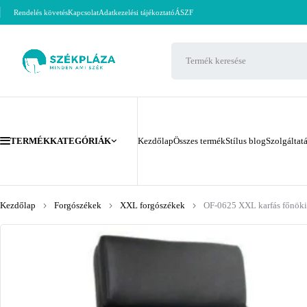
Rendelés követés
Kapcsolat
Adatkezelési tájékoztató
ÁSZF
TERMÉKKATEGÓRIÁK
Kezdőlap
Összes termék
Stílus blog
Szolgáltat
Kezdőlap
Forgószékek
XXL forgószékek
OF-0625 XXL karfás főnöki 