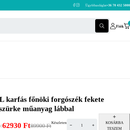
Ügyfélszoláglat
+36 70 432 5000
Fiók
karfás főnöki forgószék fekete
, szürke műanyag lábbal
Készleten
KOSÁRBA
62930
Ft
89900
Ft
y)
TESZEM