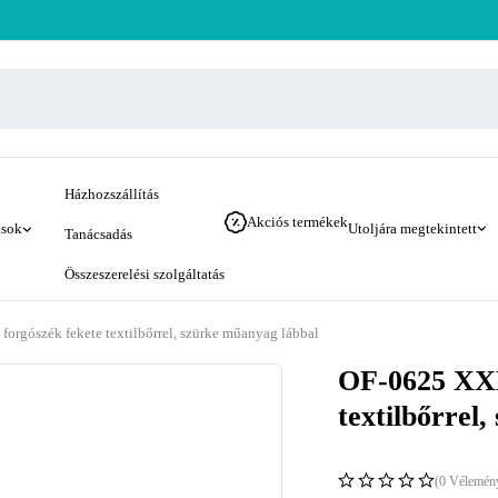
Házhozszállítás
Akciós termékek
ások
Utoljára megtekintett
Tanácsadás
Összeszerelési szolgáltatás
forgószék fekete textilbőrrel, szürke műanyag lábbal
OF-0625 XXL 
textilbőrrel
(0 Vélemén