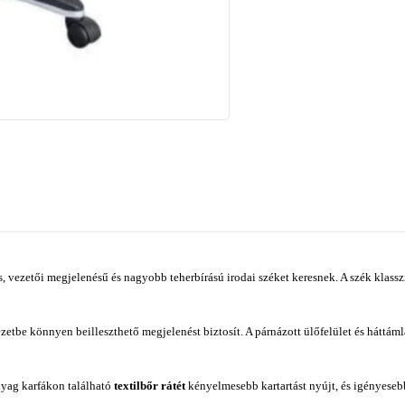
, vezetői megjelenésű és nagyobb teherbírású irodai széket keresnek. A szék klassz
zetbe könnyen beilleszthető megjelenést biztosít. A párnázott ülőfelület és háttáml
nyag karfákon található
textilbőr rátét
kényelmesebb kartartást nyújt, és igényeseb