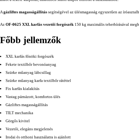
A
gázliftes magasságállítás
segítségével az ülésmagasság egyszerűen az íróasztalh
Az
OF-0625 XXL karfás vezetői forgószék
150 kg maximális teherbírásával megbízh
Főbb jellemzők
XXL karfás főnöki forgószék
Fekete textilbőr bevonóanyag
Szürke műanyag lábcsillag
Szürke műanyag karfa textilbőr rátéttel
Fix karfás kialakítás
Vastag párnázott, komfortos ülés
Gázliftes magasságállítás
TILT mechanika
Görgős kivitel
Vezetői, elegáns megjelenés
Irodai és otthoni használatra is ajánlott