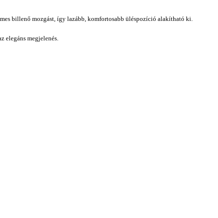
mes billenő mozgást, így lazább, komfortosabb üléspozíció alakítható ki.
 az elegáns megjelenés.