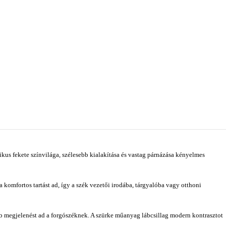
ikus fekete színvilága, szélesebb kialakítása és vastag párnázása kényelmes
a komfortos tartást ad, így a szék vezetői irodába, tárgyalóba vagy otthoni
b megjelenést ad a forgószéknek. A szürke műanyag lábcsillag modern kontrasztot