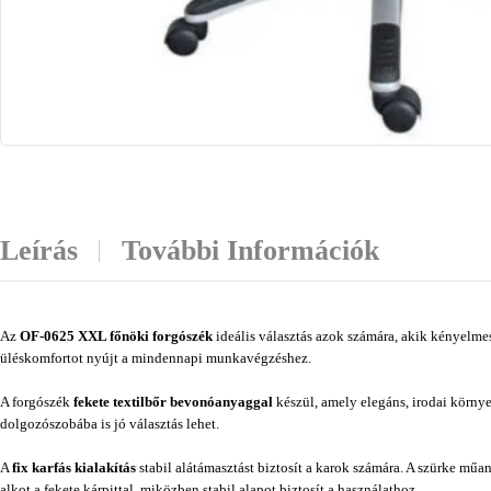
Leírás
További Információk
Az
OF-0625 XXL főnöki forgószék
ideális választás azok számára, akik kényelmes
üléskomfortot nyújt a mindennapi munkavégzéshez.
A forgószék
fekete textilbőr bevonóanyaggal
készül, amely elegáns, irodai környe
dolgozószobába is jó választás lehet.
A
fix karfás kialakítás
stabil alátámasztást biztosít a karok számára. A szürke műa
alkot a fekete kárpittal, miközben stabil alapot biztosít a használathoz.