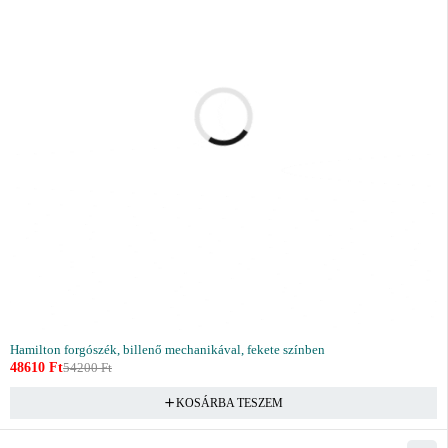
Hamilton forgószék, billenő mechanikával, fekete színben
48610
Ft
54200
Ft
KOSÁRBA TESZEM