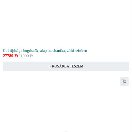
Gol ifjúsági forgószék, alap mechanika, zöld színben
27780
Ft
31000
Ft
KOSÁRBA TESZEM