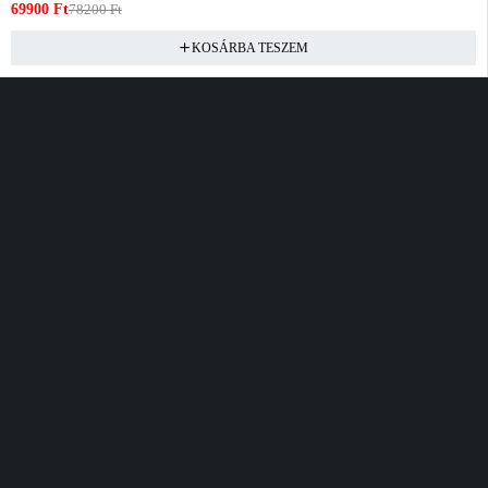
69900
Ft
78200
Ft
KOSÁRBA TESZEM
Vásárlás
Információ
Fiók
Kívánságlista
Gyakori kérdések
Kosár
Akciók
Rendelés követés
Fiókom
Összes termék
Szállítás
Rendeléseim
Tanácsadás
Kívánságlistám
Kártyás fizetés GY.F.K
Banki fizetési
tájékoztató
Általános Szerződési
feltételek
Cím
Elérhetőség
Bellamo Premium Maxcity
Hétfő - Péntek
Tópark utca 1/A, Törökbálint
10:00 - 16:00