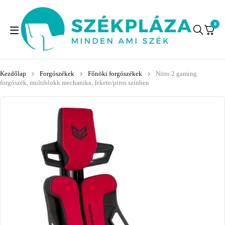
0
Kezdőlap
Forgószékek
Főnöki forgószékek
Nitro 2 gaming
forgószék, multiblokk mechanika, fekete/piros színben