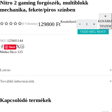
Nitro 2 gaming forgószék, multiblokk
mechanika, fekete/piros színben
KOSÁRB
Rendelhető
129800
Ft
(0 Vélemény)
TESZEM
VEDD MEG MOST!
SKU:
125601144
Save
Márka:
Deco 125
Leírás
További információk
Kapcsolódó termékek