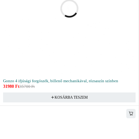
Gonzo 4 ifjúsági forgószék, billenő mechanikával, rózsaszín színben
31980
Ft
35700
Ft
KOSÁRBA TESZEM