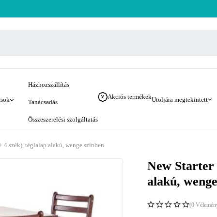
Házhozszállítás
Akciós termékek
ások
Utoljára megtekintett
Tanácsadás
Összeszerelési szolgáltatás
 + 4 szék), téglalap alakú, wenge színben
New Starter g
alakú, wenge
(0 Vélemén