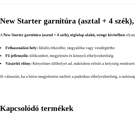
New Starter garnitúra (asztal + 4 szék),
A
New Starter garnitúra (asztal + 4 szék), téglalap alakú, wenge kivitelben
olyan 
Felhasználási hely:
Ideális étkezőbe, tárgyalóba vagy vendégtérbe.
Fő jellemzők:
ülőkomfort, megjelenés és könnyű elhelyezhetőség.
Vásárlói előny:
Kényelmes ülőhelyet ad, miközben erősíti a helyiség rendezett
Jó választás, ha a bútor megjelenése mellett a praktikus elhelyezhetőség, a tartóss
Kapcsolódó termékek