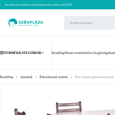
Rendelés követés
Kapcsolat
Adatkezelési tájékoztató
ÁSZF
TERMÉKKATEGÓRIÁK
Kezdőlap
Összes termék
Stílus blog
Szolgáltat
Kezdőlap
Asztalok
Étkezőasztal szettek
New Starter garnitúra (asztal