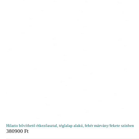
Hilario bővíthető étkezőasztal, téglalap alakú, fehér márvány/fekete színben
380900
Ft