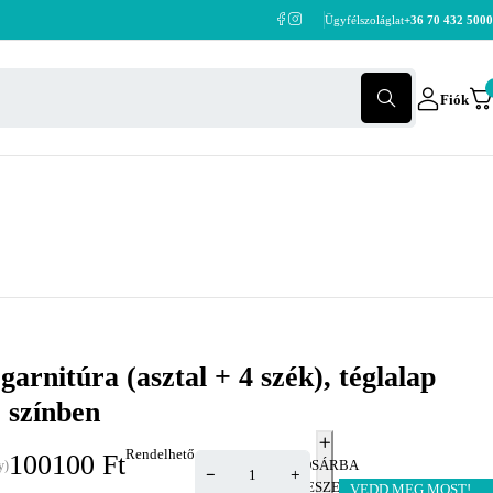
Ügyfélszoláglat
+36 70 432 5000
Fiók
arnitúra (asztal + 4 szék), téglalap
 színben
Rendelhető
100100
Ft
KOSÁRBA
y)
TESZEM
VEDD MEG MOST!