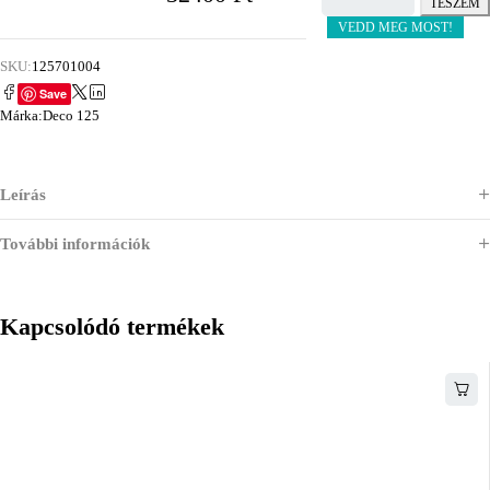
TESZEM
VEDD MEG MOST!
SKU:
125701004
Save
Márka:
Deco 125
Leírás
További információk
Kapcsolódó termékek