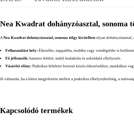
Nea Kwadrat dohányzóasztal, sonoma tö
A
Nea Kwadrat dohányzóasztal, sonoma tölgy kivitelben
olyan dohányzóasztal, a
Felhasználási hely:
Étkezőbe, nappaliba, irodába vagy vendégtérbe is beilleszt
Fő jellemzők:
hasznos felület, stabil kialakítás és sokoldalú elhelyezés.
Vásárlói előny:
Praktikus felületet biztosít közös étkezésekhez, munkához va
Jó választás, ha a bútor megjelenése mellett a praktikus elhelyezhetőség, a tartóss
Kapcsolódó termékek