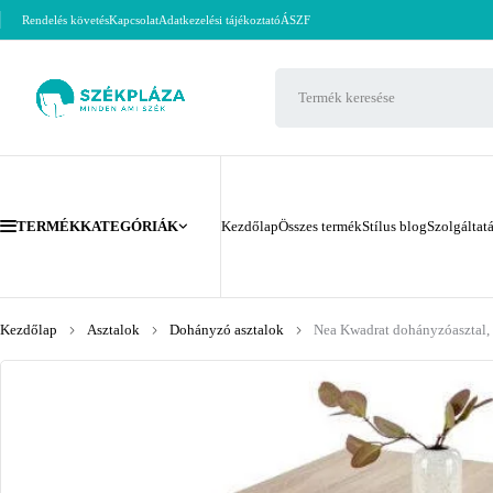
Rendelés követés
Kapcsolat
Adatkezelési tájékoztató
ÁSZF
TERMÉKKATEGÓRIÁK
Kezdőlap
Összes termék
Stílus blog
Szolgáltat
Kezdőlap
Asztalok
Dohányzó asztalok
Nea Kwadrat dohányzóasztal,