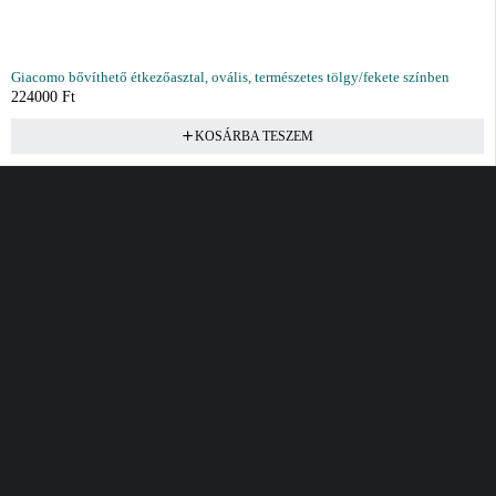
Giacomo bővíthető étkezőasztal, ovális, természetes tölgy/fekete színben
224000
Ft
KOSÁRBA TESZEM
Vásárlás
Információ
Fiók
Kívánságlista
Gyakori kérdések
Kosár
Akciók
Rendelés követés
Fiókom
Összes termék
Szállítás
Rendeléseim
Tanácsadás
Kívánságlistám
Kártyás fizetés GY.F.K
Banki fizetési
tájékoztató
Általános Szerződési