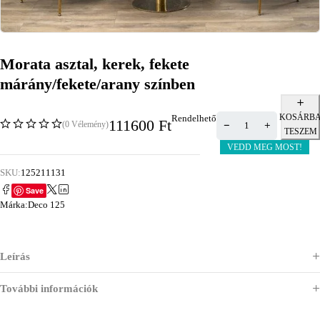
Morata asztal, kerek, fekete
márány/fekete/arany színben
KOSÁRB
Rendelhető
111600
Ft
(0 Vélemény)
TESZEM
VEDD MEG MOST!
SKU:
125211131
Save
Márka:
Deco 125
Leírás
További információk