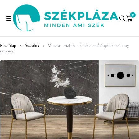
0
Kezdőlap
Asztalok
Morata asztal, kerek, fekete márány/fekete/arany
színben