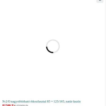
N-2/O nagyobbítható étkezőasztal 85 × 125/165, natúr faszín
81500
Ft
135900
Ft