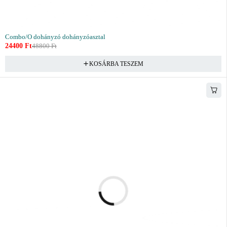
Combo/O dohányzó dohányzóasztal
24400
Ft
48800
Ft
KOSÁRBA TESZEM