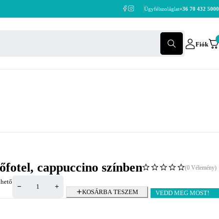
Ügyfélszoláglat
+36 70 432 5000
Fiók
fotel, cappuccino színben
(0 Vélemény)
hető
KOSÁRBA TESZEM
VEDD MEG MOST!