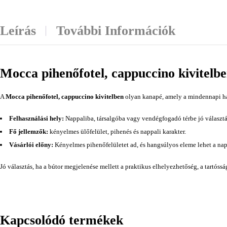
Leírás
További Információk
Mocca pihenőfotel, cappuccino kivitelb
A
Mocca pihenőfotel, cappuccino kivitelben
olyan kanapé, amely a mindennapi has
Felhasználási hely:
Nappaliba, társalgóba vagy vendégfogadó térbe jó választá
Fő jellemzők:
kényelmes ülőfelület, pihenés és nappali karakter.
Vásárlói előny:
Kényelmes pihenőfelületet ad, és hangsúlyos eleme lehet a na
Jó választás, ha a bútor megjelenése mellett a praktikus elhelyezhetőség, a tartóss
Kapcsolódó termékek