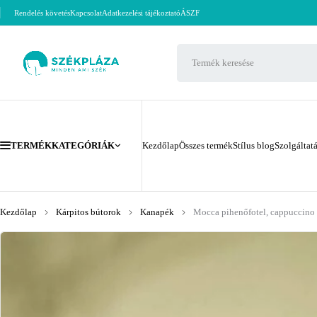
Rendelés követés
Kapcsolat
Adatkezelési tájékoztató
ÁSZF
TERMÉKKATEGÓRIÁK
Kezdőlap
Összes termék
Stílus blog
Szolgáltat
Kezdőlap
Kárpitos bútorok
Kanapék
Mocca pihenőfotel, cappuccino