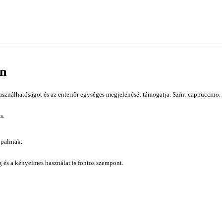
en
ználhatóságot és az enteriőr egységes megjelenését támogatja. Szín: cappuccino.
s.
ppalinak.
ág és a kényelmes használat is fontos szempont.