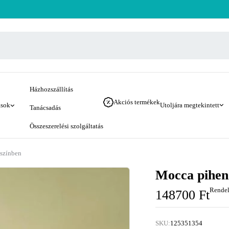
Házhozszállítás
Akciós termékek
ások
Utoljára megtekintett
Tanácsadás
Összeszerelési szolgáltatás
 színben
Mocca pihenő
Rendel
148700
Ft
SKU:
125351354