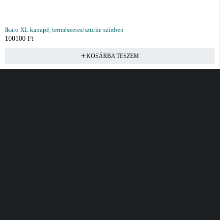
Ikaro XL kanapé, természetes/szürke színben
100100
Ft
KOSÁRBA TESZEM
Vásárlás
Információ
Fiók
Kívánságlista
Gyakori kérdések
Kosár
Akciók
Rendelés követés
Fiókom
Összes termék
Szállítás
Rendeléseim
Tanácsadás
Kívánságlistám
Kártyás fizetés GY.F.K
Banki fizetési
tájékoztató
Általános Szerződési