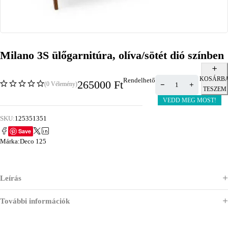
Milano 3S ülőgarnitúra, olíva/sötét dió színben
KOSÁRB
Rendelhető
265000
Ft
(0 Vélemény)
TESZEM
VEDD MEG MOST!
SKU:
125351351
Save
Márka:
Deco 125
Leírás
További információk