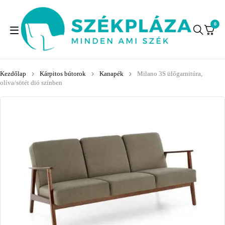
0
Kezdőlap
Kárpitos bútorok
Kanapék
Milano 3S ülőgarnitúra,
olíva/sötét dió színben