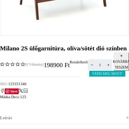
Milano 2S ülőgarnitúra, olíva/sötét dió színben
KOSÁRB
Rendelhető
198900
Ft
(0 Vélemény)
TESZEM
VEDD MEG MOST!
SKU:
125351346
Save
Márka:
Deco 125
Leírás