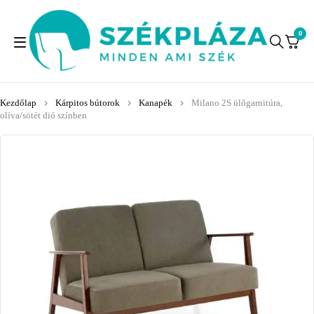
0
Kezdőlap
Kárpitos bútorok
Kanapék
Milano 2S ülőgarnitúra,
olíva/sötét dió színben