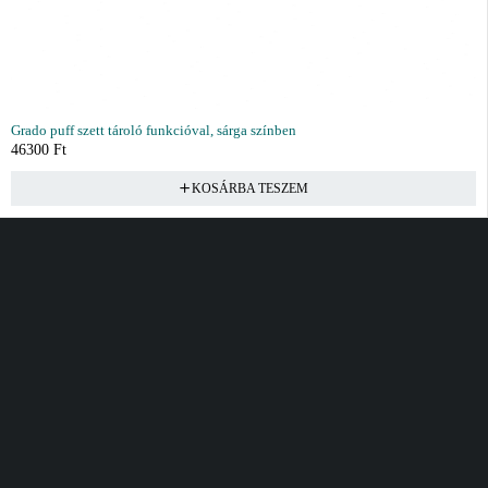
Grado puff szett tároló funkcióval, sárga színben
46300
Ft
KOSÁRBA TESZEM
Vásárlás
Információ
Fiók
Kívánságlista
Gyakori kérdések
Kosár
Akciók
Rendelés követés
Fiókom
Összes termék
Szállítás
Rendeléseim
Tanácsadás
Kívánságlistám
Kártyás fizetés GY.F.K
Banki fizetési