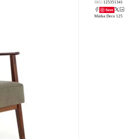
SKU:
125351341
Save
Márka:
Deco 125