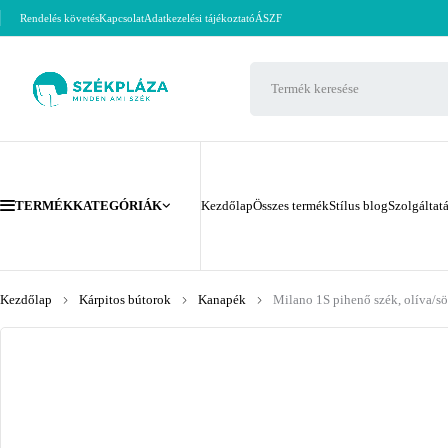
Rendelés követés
Kapcsolat
Adatkezelési tájékoztató
ÁSZF
TERMÉKKATEGÓRIÁK
Kezdőlap
Összes termék
Stílus blog
Szolgáltat
Kezdőlap
Kárpitos bútorok
Kanapék
Milano 1S pihenő szék, olíva/sö