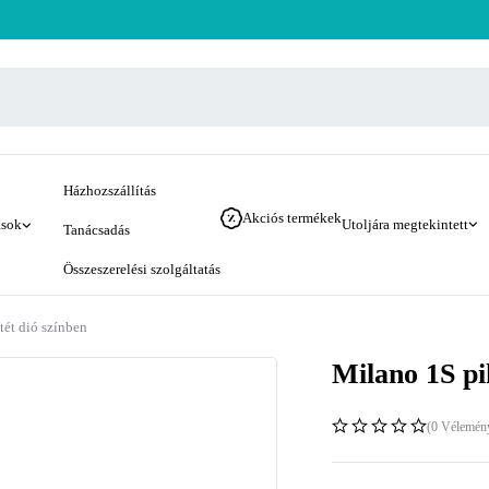
Házhozszállítás
Akciós termékek
ások
Utoljára megtekintett
Tanácsadás
Összeszerelési szolgáltatás
tét dió színben
Milano 1S pih
(0 Vélemén