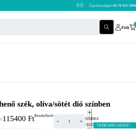
Ügyfélszoláglat
+36 70 432 5000
Fiók
enő szék, olíva/sötét dió színben
Rendelhető
115400
Ft
KOSÁRBA
y)
TESZEM
VEDD MEG MOST!