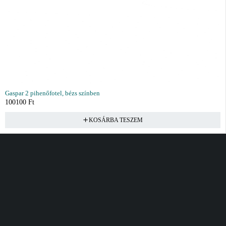
Gaspar 2 pihenőfotel, bézs színben
100100
Ft
KOSÁRBA TESZEM
Vásárlás
Információ
Fiók
Kívánságlista
Gyakori kérdések
Kosár
Akciók
Rendelés követés
Fiókom
Összes termék
Szállítás
Rendeléseim
Tanácsadás
Kívánságlistám