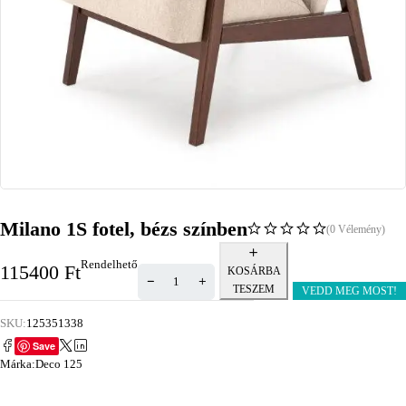
Milano 1S fotel, bézs színben
(0 Vélemény)
Rendelhető
115400
Ft
KOSÁRBA
TESZEM
VEDD MEG MOST!
SKU:
125351338
Save
Márka:
Deco 125