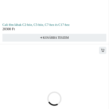
Cali fém lábak C2-höz, C5-höz, C7-hez és C17-hez
20300
Ft
KOSÁRBA TESZEM