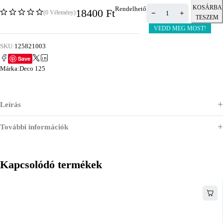
KOSÁRBA
Rendelhető
18400
Ft
(0 Vélemény)
TESZEM
VEDD MEG MOST!
SKU:
125821003
Save
Márka:
Deco 125
Leírás
További információk
Kapcsolódó termékek