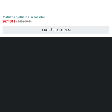
Matrix/O nyitható étkezőasztal
267400
Ft
445800
Ft
KOSÁRBA TESZEM
Vásárlás
Információ
Fiók
Kívánságlista
Gyakori kérdések
Kosár
Akciók
Rendelés követés
Fiókom
Összes termék
Szállítás
Rendeléseim
Tanácsadás
Kívánságlistám
Kártyás fizetés GY.F.K
Banki fizetési
tájékoztató
Általános Szerződési