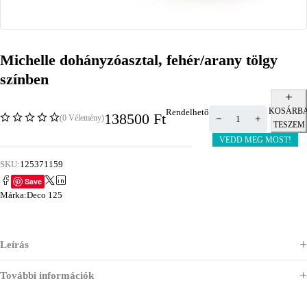
Michelle dohányzóasztal, fehér/arany tölgy
színben
KOSÁRB
Rendelhető
138500
Ft
(0 Vélemény)
TESZEM
VEDD MEG MOST!
SKU:
125371159
Save
Márka:
Deco 125
Leírás
További információk