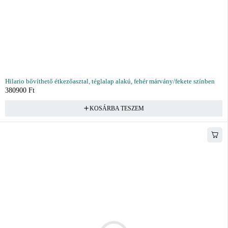
Hilario bővíthető étkezőasztal, téglalap alakú, fehér márvány/fekete színben
380900
Ft
KOSÁRBA TESZEM