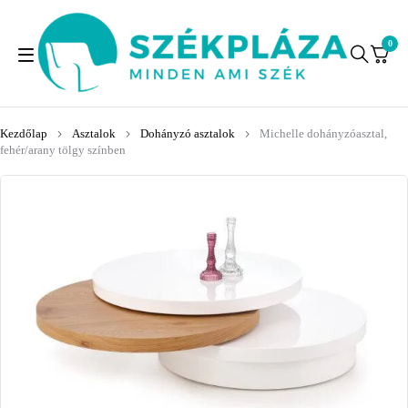
0
Kezdőlap
Asztalok
Dohányzó asztalok
Michelle dohányzóasztal,
fehér/arany tölgy színben