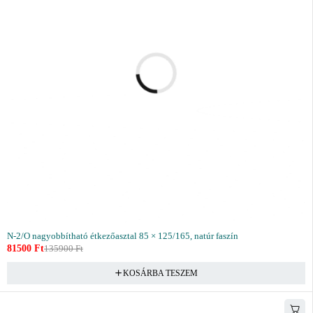
N-2/O nagyobbítható étkezőasztal 85 × 125/165, natúr faszín
81500
Ft
135900
Ft
KOSÁRBA TESZEM