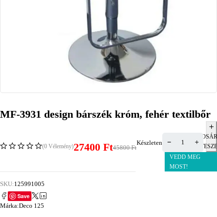
MF-3931 design bárszék króm, fehér textilbőr
KOSÁ
Készleten
27400
Ft
(0 Vélemény)
TESZ
45800
Ft
VEDD MEG
MOST!
SKU:
125991005
Save
Márka:
Deco 125