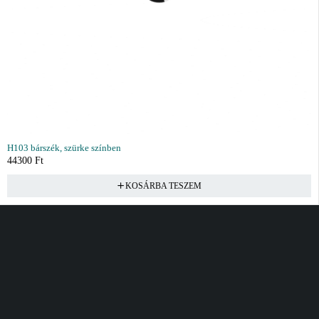
H103 bárszék, szürke színben
44300
Ft
KOSÁRBA TESZEM
Vásárlás
Információ
Fiók
Kívánságlista
Gyakori kérdések
Kosár
Akciók
Rendelés követés
Fiókom
Összes termék
Szállítás
Rendeléseim