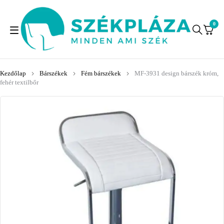
0
Kezdőlap
Bárszékek
Fém bárszékek
MF-3931 design bárszék króm,
fehér textilbőr