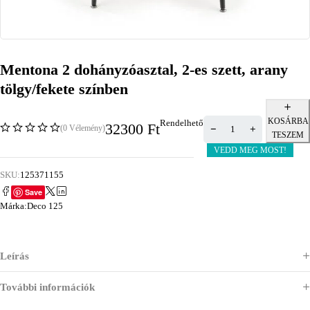
Mentona 2 dohányzóasztal, 2-es szett, arany
tölgy/fekete színben
KOSÁRBA
Rendelhető
32300
Ft
(0 Vélemény)
TESZEM
VEDD MEG MOST!
SKU:
125371155
Save
Márka:
Deco 125
Leírás
További információk