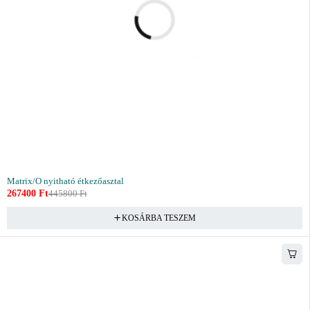
Matrix/O nyitható étkezőasztal
267400
Ft
445800
Ft
KOSÁRBA TESZEM