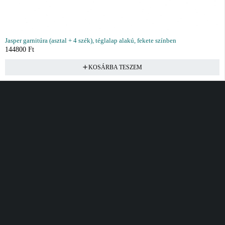
Jasper garnitúra (asztal + 4 szék), téglalap alakú, fekete színben
144800
Ft
KOSÁRBA TESZEM
Vásárlás
Információ
Fiók
Kívánságlista
Gyakori kérdések
Kosár
Akciók
Rendelés követés
Fiókom
Összes termék
Szállítás
Rendeléseim
Tanácsadás
Kívánságlistám
Kártyás fizetés GY.F.K
Banki fizetési
tájékoztató