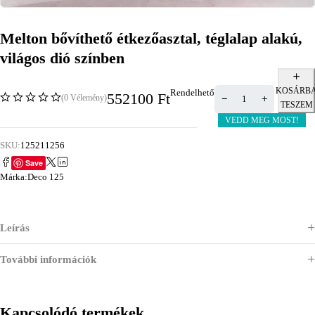
Melton bővíthető étkezőasztal, téglalap alakú,
világos dió színben
KOSÁRB
Rendelhető
552100
Ft
(0 Vélemény)
TESZEM
VEDD MEG MOST!
SKU:
125211256
Save
Márka:
Deco 125
Leírás
További információk
Kapcsolódó termékek