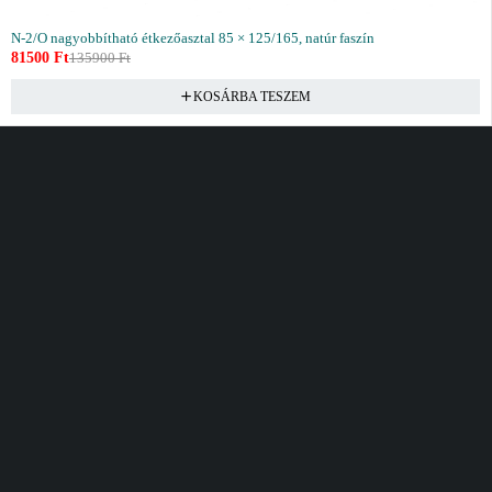
N-2/O nagyobbítható étkezőasztal 85 × 125/165, natúr faszín
81500
Ft
135900
Ft
KOSÁRBA TESZEM
Vásárlás
Információ
Fiók
Kívánságlista
Gyakori kérdések
Kosár
Akciók
Rendelés követés
Fiókom
Összes termék
Szállítás
Rendeléseim
Tanácsadás
Kívánságlistám
Kártyás fizetés GY.F.K
Banki fizetési
tájékoztató
Általános Szerződési
feltételek
Cím
Elérhetőség