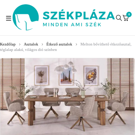
0
Kezdőlap
Asztalok
Étkező asztalok
Melton bővíthető étkezőasztal,
téglalap alakú, világos dió színben