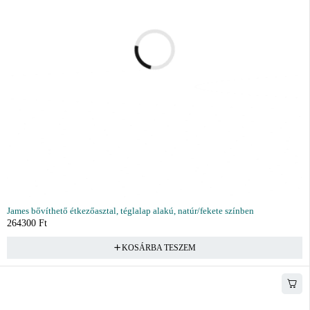
James bővíthető étkezőasztal, téglalap alakú, natúr/fekete színben
264300
Ft
KOSÁRBA TESZEM