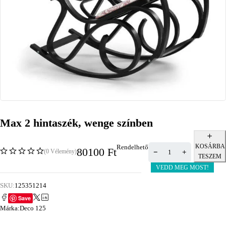
Max 2 hintaszék, wenge színben
KOSÁRBA
Rendelhető
80100
Ft
(0 Vélemény)
TESZEM
VEDD MEG MOST!
SKU:
125351214
Save
Márka:
Deco 125