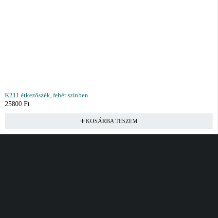
K211 étkezőszék, fehér színben
25800
Ft
KOSÁRBA TESZEM
Vásárlás
Információ
Fiók
Kívánságlista
Gyakori kérdések
Kosár
Akciók
Rendelés követés
Fiókom
Összes termék
Szállítás
Rendeléseim
Tanácsadás
Kívánságlistám