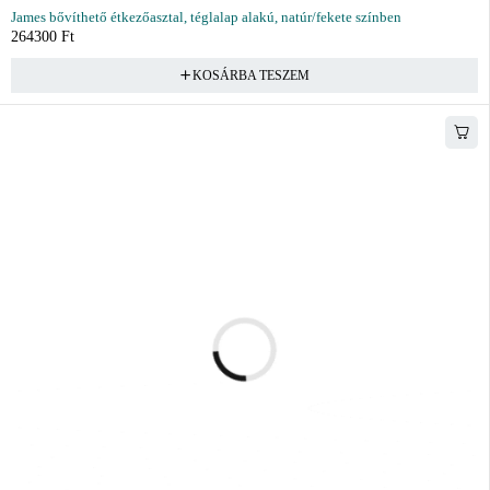
James bővíthető étkezőasztal, téglalap alakú, natúr/fekete színben
264300
Ft
KOSÁRBA TESZEM