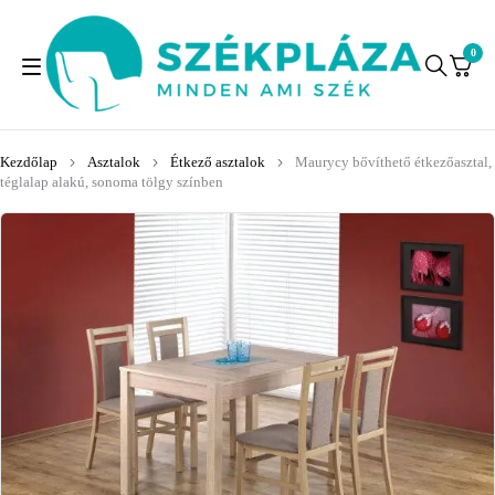
0
Kezdőlap
Asztalok
Étkező asztalok
Maurycy bővíthető étkezőasztal,
téglalap alakú, sonoma tölgy színben