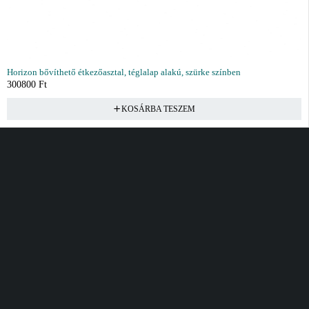
Horizon bővíthető étkezőasztal, téglalap alakú, szürke színben
300800
Ft
KOSÁRBA TESZEM
Vásárlás
Információ
Fiók
Kívánságlista
Gyakori kérdések
Kosár
Akciók
Rendelés követés
Fiókom
Összes termék
Szállítás
Rendeléseim
Tanácsadás
Kívánságlistám
Kártyás fizetés GY.F.K
Banki fizetési
tájékoztató