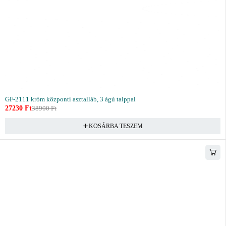
GF-2111 króm központi asztalláb, 3 ágú talppal
27230
Ft
38900
Ft
KOSÁRBA TESZEM