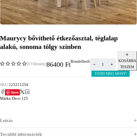
Maurycy bővíthető étkezőasztal, téglalap
alakú, sonoma tölgy színben
KOSÁRBA
Rendelhető
86400
Ft
(0 Vélemény)
TESZEM
VEDD MEG MOST!
SKU:
125211254
Save
Márka:
Deco 125
Leírás
További információk