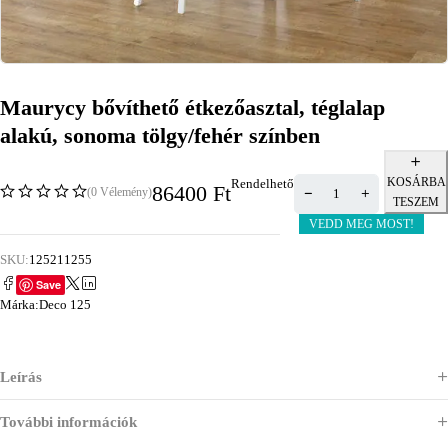
Maurycy bővíthető étkezőasztal, téglalap
alakú, sonoma tölgy/fehér színben
KOSÁRBA
Rendelhető
86400
Ft
(0 Vélemény)
TESZEM
VEDD MEG MOST!
SKU:
125211255
Save
Márka:
Deco 125
Leírás
További információk