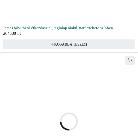
James bővíthető étkezőasztal, téglalap alakú, natúr/fekete színben
264300
Ft
KOSÁRBA TESZEM