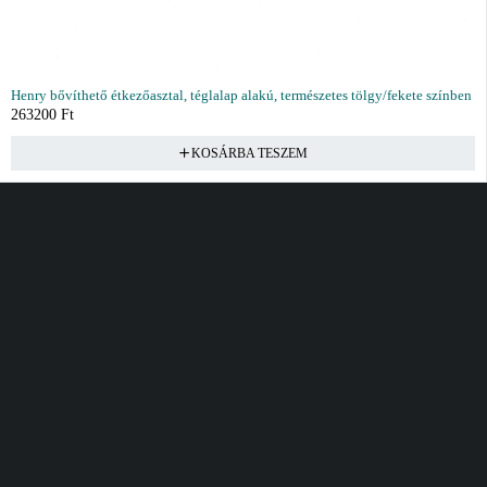
Henry bővíthető étkezőasztal, téglalap alakú, természetes tölgy/fekete színben
263200
Ft
KOSÁRBA TESZEM
Vásárlás
Információ
Fiók
Kívánságlista
Gyakori kérdések
Kosár
Akciók
Rendelés követés
Fiókom
Összes termék
Szállítás
Rendeléseim
Tanácsadás
Kívánságlistám
Kártyás fizetés GY.F.K
Banki fizetési
tájékoztató