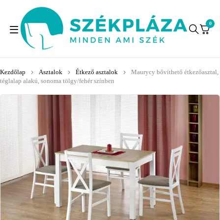
0
Kezdőlap
Asztalok
Étkező asztalok
Maurycy bővíthető étkezőasztal,
téglalap alakú, sonoma tölgy/fehér színben