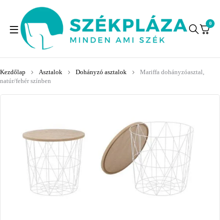
0
Kezdőlap
Asztalok
Dohányzó asztalok
Mariffa dohányzóasztal,
natúr/fehér színben