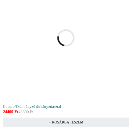
Combo/O dohányzó dohányzóasztal
24400
Ft
48800
Ft
KOSÁRBA TESZEM