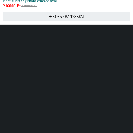
Bahus/M/O nyitható étkezőasztal
216000
Ft
288000
Ft
KOSÁRBA TESZEM
Vásárlás
Információ
Fiók
Kívánságlista
Gyakori kérdések
Kosár
Akciók
Rendelés követés
Fiókom
Összes termék
Szállítás
Rendeléseim
Tanácsadás
Kívánságlistám
Kártyás fizetés GY.F.K
Banki fizetési
tájékoztató
Általános Szerződési
feltételek
Cím
Elérhetőség
Bellamo Premium Maxcity
Hétfő - Péntek