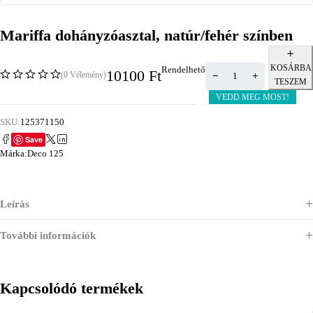
Mariffa dohányzóasztal, natúr/fehér színben
KOSÁRBA
Rendelhető
10100
Ft
(0 Vélemény)
TESZEM
VEDD MEG MOST!
SKU:
125371150
Save
Márka:
Deco 125
Leírás
További információk
Kapcsolódó termékek