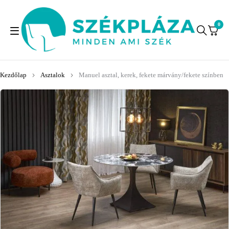
0
Kezdőlap
Asztalok
Manuel asztal, kerek, fekete márvány/fekete színben