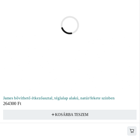
James bővíthető étkezőasztal, téglalap alakú, natúr/fekete színben
264300
Ft
KOSÁRBA TESZEM