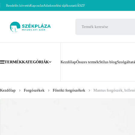
Rendelés követés
Kapcsolat
Adatkezelési tájékoztató
ÁSZF
TERMÉKKATEGÓRIÁK
Kezdőlap
Összes termék
Stílus blog
Szolgáltat
Kezdőlap
Forgószékek
Főnöki forgószékek
Mantus forgószék, billen