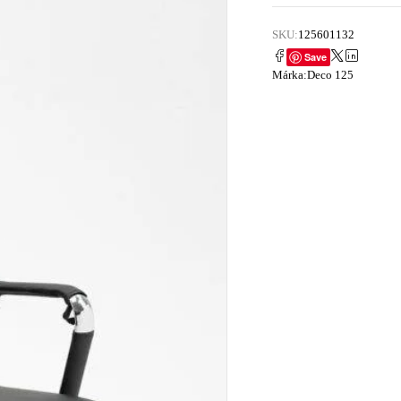
SKU:
125601132
Save
Márka:
Deco 125