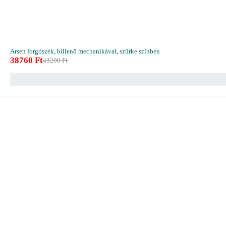
Arsen forgószék, billenő mechanikával, szürke színben
38760
Ft
43200
Ft