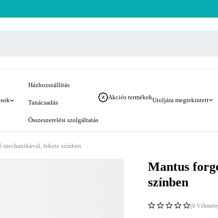
Házhozszállítás
Akciós termékek
ások
Utoljára megtekintett
Tanácsadás
Összeszerelési szolgáltatás
ő mechanikával, fekete színben
Mantus forgó
színben
(0 Vélemén