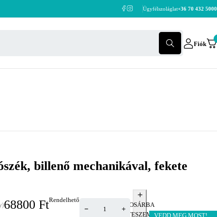
Ügyfélszoláglat
+36 70 432 5000
Fiók
szék, billenő mechanikával, fekete
Rendelhető
68800
Ft
KOSÁRBA
y)
TESZEM
VEDD MEG MOST!