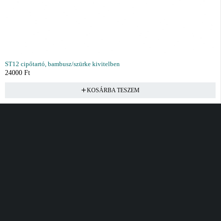
ST12 cipőtartó, bambusz/szürke kivitelben
24000
Ft
KOSÁRBA TESZEM
Vásárlás
Információ
Fiók
Kívánságlista
Gyakori kérdések
Kosár
Akciók
Rendelés követés
Fiókom
Összes termék
Szállítás
Rendeléseim
Tanácsadás
Kívánságlistám
Kártyás fizetés GY.F.K
Banki fizetési