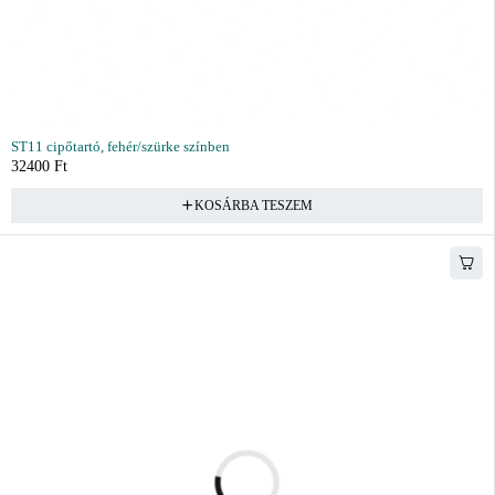
ST11 cipőtartó, fehér/szürke színben
32400
Ft
KOSÁRBA TESZEM