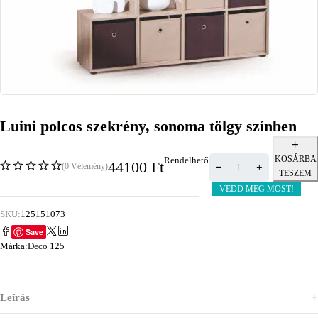
Luini polcos szekrény, sonoma tölgy színben
KOSÁRBA
Rendelhető
44100
Ft
(0 Vélemény)
TESZEM
VEDD MEG MOST!
SKU:
125151073
Save
Márka:
Deco 125
Leírás