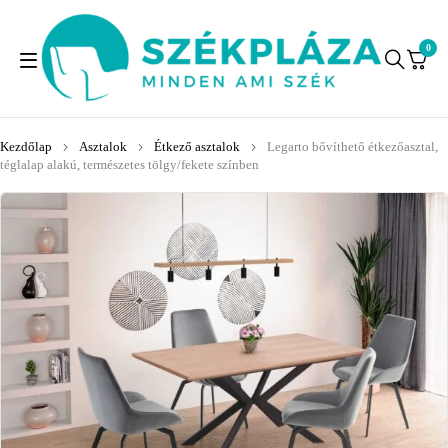
0
Kezdőlap
Asztalok
Étkező asztalok
Legarto bővíthető étkezőasztal,
téglalap alakú, természetes tölgy/fekete színben