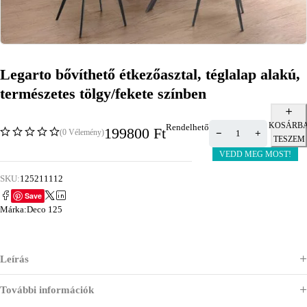
Legarto bővíthető étkezőasztal, téglalap alakú,
természetes tölgy/fekete színben
KOSÁRB
Rendelhető
199800
Ft
(0 Vélemény)
TESZEM
VEDD MEG MOST!
SKU:
125211112
Save
Márka:
Deco 125
Leírás
További információk