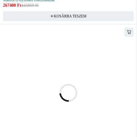
267400
Ft
445800
Ft
KOSÁRBA TESZEM