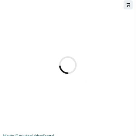
Matrix/O nyitható étkezőasztal