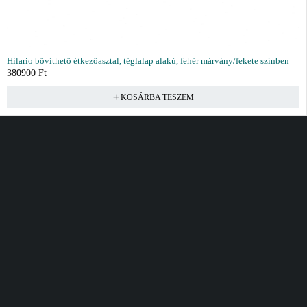
Hilario bővíthető étkezőasztal, téglalap alakú, fehér márvány/fekete színben
380900
Ft
KOSÁRBA TESZEM
Vásárlás
Információ
Fiók
Kívánságlista
Gyakori kérdések
Kosár
Akciók
Rendelés követés
Fiókom
Összes termék
Szállítás
Rendeléseim
Tanácsadás
Kívánságlistám
Kártyás fizetés GY.F.K
Banki fizetési
tájékoztató