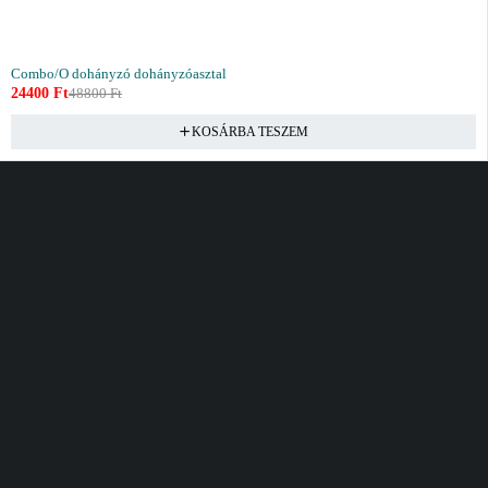
Combo/O dohányzó dohányzóasztal
24400
Ft
48800
Ft
KOSÁRBA TESZEM
Vásárlás
Információ
Fiók
Kívánságlista
Gyakori kérdések
Kosár
Akciók
Rendelés követés
Fiókom
Összes termék
Szállítás
Rendeléseim
Tanácsadás
Kívánságlistám
Kártyás fizetés GY.F.K
Banki fizetési
tájékoztató
Általános Szerződési