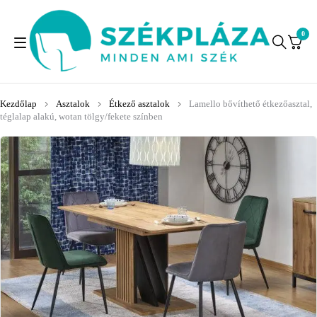
0
Kezdőlap
Asztalok
Étkező asztalok
Lamello bővíthető étkezőasztal,
téglalap alakú, wotan tölgy/fekete színben