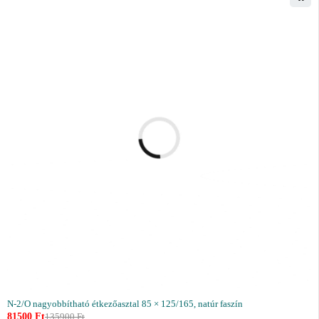
N-2/O nagyobbítható étkezőasztal 85 × 125/165, natúr faszín
81500
Ft
135900
Ft