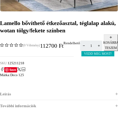
Lamello bővíthető étkezőasztal, téglalap alakú,
wotan tölgy/fekete színben
KOSÁRB
Rendelhető
112700
Ft
(0 Vélemény)
TESZEM
VEDD MEG MOST!
SKU:
125211218
Save
Márka:
Deco 125
Leírás
További információk