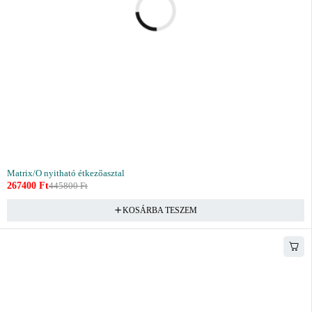
Matrix/O nyitható étkezőasztal
267400
Ft
445800
Ft
KOSÁRBA TESZEM