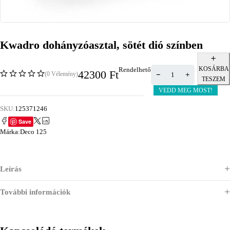
Kwadro dohányzóasztal, sötét dió színben
KOSÁRBA
Rendelhető
42300
Ft
(0 Vélemény)
TESZEM
VEDD MEG MOST!
SKU:
125371246
Save
Márka:
Deco 125
Leírás
További információk