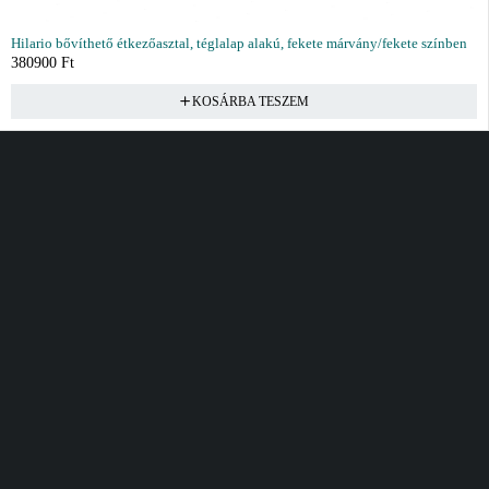
Hilario bővíthető étkezőasztal, téglalap alakú, fekete márvány/fekete színben
380900
Ft
KOSÁRBA TESZEM
Vásárlás
Információ
Fiók
Kívánságlista
Gyakori kérdések
Kosár
Akciók
Rendelés követés
Fiókom
Összes termék
Szállítás
Rendeléseim
Tanácsadás
Kívánságlistám
Kártyás fizetés GY.F.K
Banki fizetési
tájékoztató
Általános Szerződési
feltételek