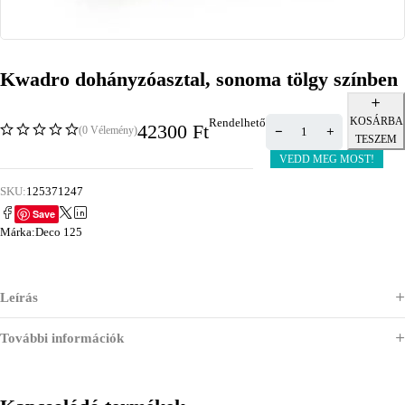
Kwadro dohányzóasztal, sonoma tölgy színben
KOSÁRBA
Rendelhető
42300
Ft
(0 Vélemény)
TESZEM
VEDD MEG MOST!
SKU:
125371247
Save
Márka:
Deco 125
Leírás
További információk