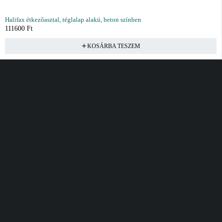
Halifax étkezőasztal, téglalap alakú, beton színben
111600
Ft
KOSÁRBA TESZEM
Vásárlás
Információ
Fiók
Kívánságlista
Gyakori kérdések
Kosár
Akciók
Rendelés követés
Fiókom
Összes termék
Szállítás
Rendeléseim
Tanácsadás
Kívánságlistám
Kártyás fizetés GY.F.K
Banki fizetési
tájékoztató
Általános Szerződési
feltételek