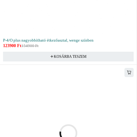
P-4/O plus nagyobbítható étkezőasztal, wenge színben
123900
Ft
154900
Ft
KOSÁRBA TESZEM