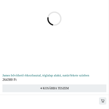
James bővíthető étkezőasztal, téglalap alakú, natúr/fekete színben
264300
Ft
KOSÁRBA TESZEM