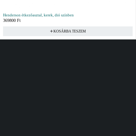
Henderson étkezőasztal, kerek, dió színben
369800
Ft
KOSÁRBA TESZEM
Vásárlás
Információ
Fiók
Kívánságlista
Gyakori kérdések
Kosár
Akciók
Rendelés követés
Fiókom
Összes termék
Szállítás
Rendeléseim
Tanácsadás
Kívánságlistám
Kártyás fizetés GY.F.K
Banki fizetési
tájékoztató
Általános Szerződési
feltételek