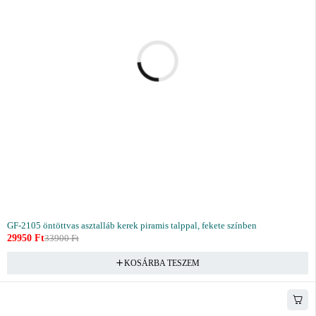
GF-2105 öntöttvas asztalláb kerek piramis talppal, fekete színben
29950
Ft
33900
Ft
KOSÁRBA TESZEM