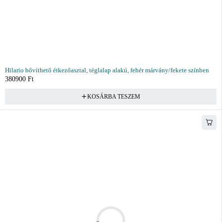
Hilario bővíthető étkezőasztal, téglalap alakú, fehér márvány/fekete színben
380900
Ft
KOSÁRBA TESZEM