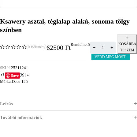
Ksawery asztal, téglalap alakú, sonoma tölgy
színben
KOSÁRBA
Rendelhető
62500
Ft
(0 Vélemény)
TESZEM
VEDD MEG MOST!
SKU:
125211241
Save
Márka:
Deco 125
Leírás
További információk