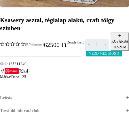
Ksawery asztal, téglalap alakú, craft tölgy
színben
KOSÁRBA
Rendelhető
62500
Ft
(0 Vélemény)
TESZEM
VEDD MEG MOST!
SKU:
125211240
Save
Márka:
Deco 125
Leírás
További információk