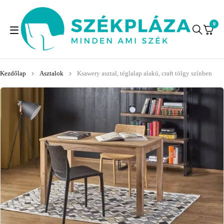
0
Kezdőlap
Asztalok
Ksawery asztal, téglalap alakú, craft tölgy színben