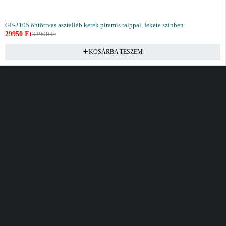
GF-2105 öntöttvas asztalláb kerek piramis talppal, fekete színben
29950
Ft
33900
Ft
KOSÁRBA TESZEM
Vásárlás
Információ
Fiók
Kívánságlista
Gyakori kérdések
Kosár
Akciók
Rendelés követés
Fiókom
Összes termék
Szállítás
Rendeléseim
Tanácsadás
Kívánságlistám
Kártyás fizetés GY.F.K
Banki fizetési
tájékoztató
Általános Szerződési
feltételek