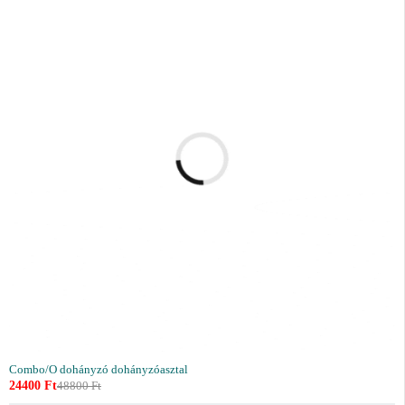
Combo/O dohányzó dohányzóasztal
24400
Ft
48800
Ft