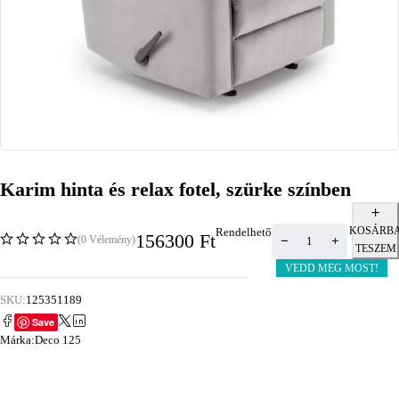
Karim hinta és relax fotel, szürke színben
KOSÁRB
Rendelhető
156300
Ft
(0 Vélemény)
TESZEM
VEDD MEG MOST!
SKU:
125351189
Save
Márka:
Deco 125