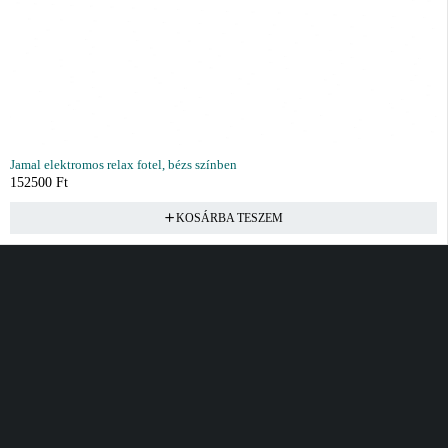
Jamal elektromos relax fotel, bézs színben
152500
Ft
KOSÁRBA TESZEM
Vásárlás
Információ
Fiók
Kívánságlista
Gyakori kérdések
Kosár
Akciók
Rendelés követés
Fiókom
Összes termék
Szállítás
Rendeléseim
Tanácsadás
Kívánságlistám