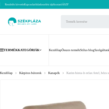
Rendelés követés
Kapcsolat
Adatkezelési tájékoztató
ÁSZF
TERMÉKKATEGÓRIÁK
Kezdőlap
Összes termék
Stílus blog
Szolgáltat
Kezdőlap
Kárpitos bútorok
Kanapék
Karim hinta és relax fotel, bézs 