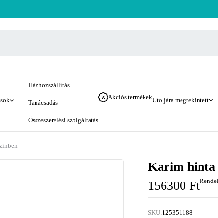
Házhozszállítás
Akciós termékek
ások
Utoljára megtekintett
Tanácsadás
Összeszerelési szolgáltatás
színben
Karim hinta é
Rendel
156300
Ft
SKU:
125351188