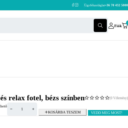
Ügyfélszoláglat
+36 70 432 5000
Fiók
s relax fotel, bézs színben
(0 Vélemény)
hető
KOSÁRBA TESZEM
VEDD MEG MOST!