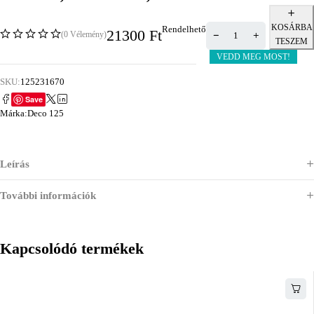
KOSÁRBA
Rendelhető
21300
Ft
(0 Vélemény)
TESZEM
VEDD MEG MOST!
SKU:
125231670
Save
Márka:
Deco 125
Leírás
További információk
Kapcsolódó termékek