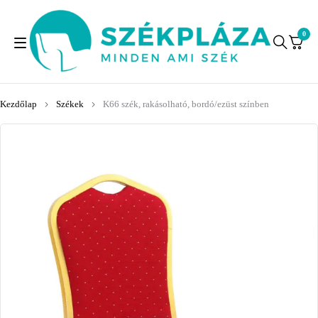
0
Kezdőlap
Székek
K66 szék, rakásolható, bordó/ezüst színben