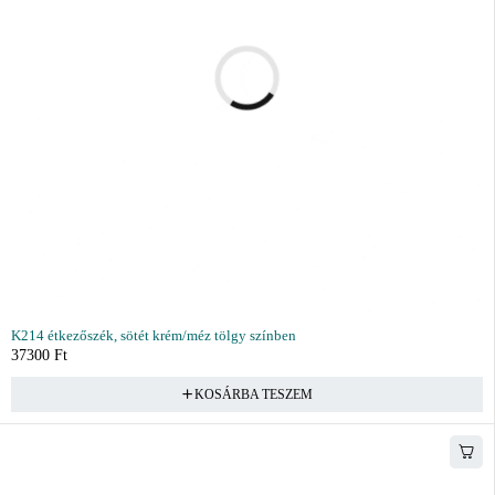
K214 étkezőszék, sötét krém/méz tölgy színben
37300
Ft
KOSÁRBA TESZEM