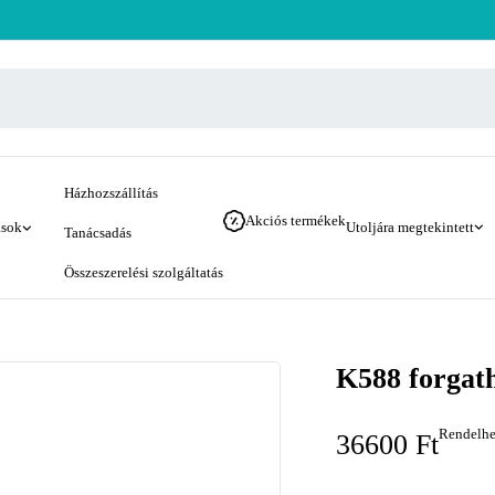
Házhozszállítás
Akciós termékek
ások
Utoljára megtekintett
Tanácsadás
Összeszerelési szolgáltatás
K588 forgath
Rendelhe
36600
Ft