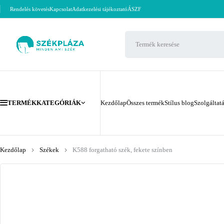
Rendelés követés
Kapcsolat
Adatkezelési tájékoztató
ÁSZF
TERMÉKKATEGÓRIÁK
Kezdőlap
Összes termék
Stílus blog
Szolgáltat
Kezdőlap
Székek
K588 forgatható szék, fekete színben