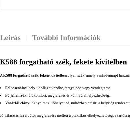
Leírás
További Információk
K588 forgatható szék, fekete kivitelben
A
K588 forgatható szék, fekete kivitelben
olyan szék, amely a mindennapi használh
Felhasználási hely:
Ideális étkezőbe, tárgyalóba vagy vendégtérbe.
Fő jellemzők:
ülőkomfort, megjelenés és könnyű elhelyezhetőség.
Vásárlói előny:
Kényelmes ülőhelyet ad, miközben erősíti a helyiség rendezett
Jó választás, ha a bútor megjelenése mellett a praktikus elhelyezhetőség, a tartóss