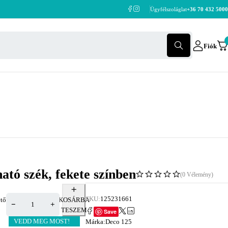
Ügyfélszoláglat
+36 70 432 5000
Fiók
ató szék, fekete színben
(0 Vélemény)
SKU:
125231661
tő
KOSÁRBA
TESZEM
Save
VEDD MEG MOST!
Márka:
Deco 125