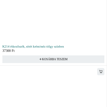
K214 étkezőszék, sötét krém/méz tölgy színben
37300
Ft
KOSÁRBA TESZEM