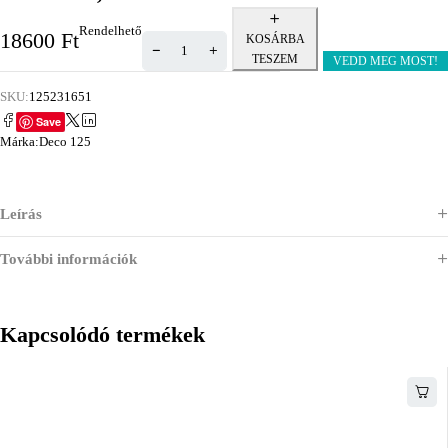
Rendelhető
18600
Ft
KOSÁRBA
TESZEM
VEDD MEG MOST!
SKU:
125231651
Save
Márka:
Deco 125
Leírás
További információk
Kapcsolódó termékek