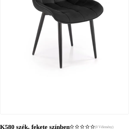
K580 szék, fekete színben
(0 Vélemény)