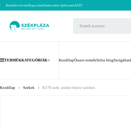
Rendelés követés
Kapcsolat
Adatkezelési tájékoztató
ÁSZF
TERMÉKKATEGÓRIÁK
Kezdőlap
Összes termék
Stílus blog
Szolgáltat
Kezdőlap
Székek
K578 szék, szürke/fekete színben