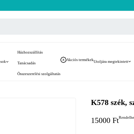
Házhozszállítás
Akciós termékek
ások
Utoljára megtekintett
Tanácsadás
Összeszerelési szolgáltatás
K578 szék, s
Rendelhe
15000
Ft