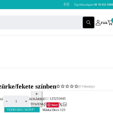
Ügyfélszoláglat
+36 70 432 5000
Fiók
zürke/fekete színben
(0 Vélemény)
SKU:
125231645
tő
KOSÁRBA
TESZEM
Save
VEDD MEG MOST!
Márka:
Deco 125