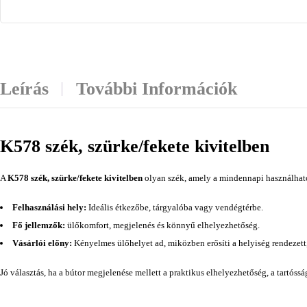
Leírás
További Információk
K578 szék, szürke/fekete kivitelben
A
K578 szék, szürke/fekete kivitelben
olyan szék, amely a mindennapi használhatós
Felhasználási hely:
Ideális étkezőbe, tárgyalóba vagy vendégtérbe.
Fő jellemzők:
ülőkomfort, megjelenés és könnyű elhelyezhetőség.
Vásárlói előny:
Kényelmes ülőhelyet ad, miközben erősíti a helyiség rendezett
Jó választás, ha a bútor megjelenése mellett a praktikus elhelyezhetőség, a tartóss