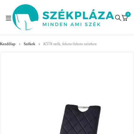
0
Kezdőlap
Székek
K578 szék, fekete/fekete színben