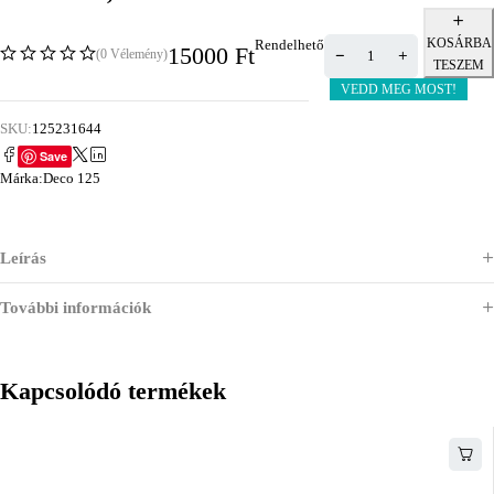
KOSÁRBA
Rendelhető
15000
Ft
(0 Vélemény)
TESZEM
VEDD MEG MOST!
SKU:
125231644
Save
Márka:
Deco 125
Leírás
További információk
Kapcsolódó termékek