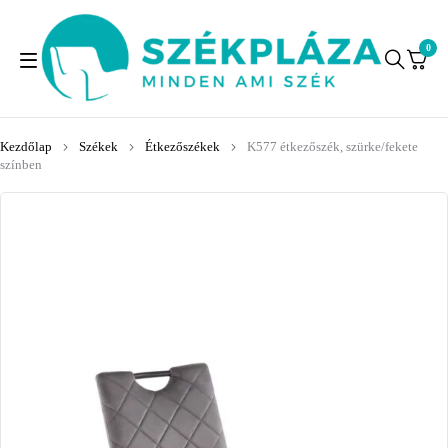
0
Kezdőlap
Székek
Étkezőszékek
K577 étkezőszék, szürke/fekete
színben