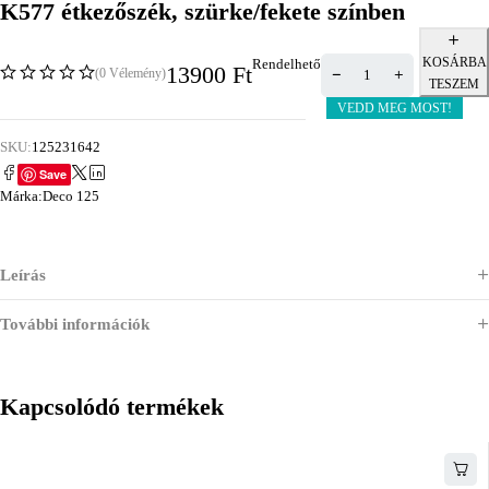
K577 étkezőszék, szürke/fekete színben
KOSÁRBA
Rendelhető
13900
Ft
(0 Vélemény)
TESZEM
VEDD MEG MOST!
SKU:
125231642
Save
Márka:
Deco 125
Leírás
További információk
Kapcsolódó termékek