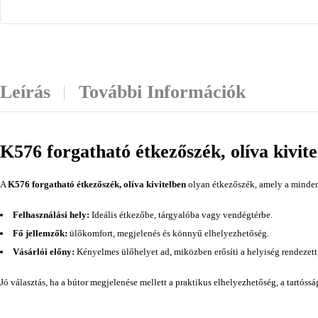
Leírás
További Információk
K576 forgatható étkezőszék, olíva kivit
A
K576 forgatható étkezőszék, olíva kivitelben
olyan étkezőszék, amely a mindenn
Felhasználási hely:
Ideális étkezőbe, tárgyalóba vagy vendégtérbe.
Fő jellemzők:
ülőkomfort, megjelenés és könnyű elhelyezhetőség.
Vásárlói előny:
Kényelmes ülőhelyet ad, miközben erősíti a helyiség rendezett
Jó választás, ha a bútor megjelenése mellett a praktikus elhelyezhetőség, a tartóss