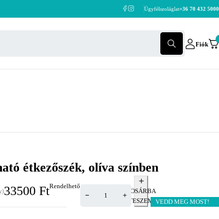
Ügyfélszoláglat
+36 70 432 5000
Fiók
ató étkezőszék, olíva színben
Rendelhető
33500
Ft
KOSÁRBA
y)
TESZEM
VEDD MEG MOST!