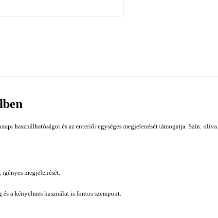
elben
api használhatóságot és az enteriőr egységes megjelenését támogatja. Szín: olíva
, igényes megjelenését.
ág és a kényelmes használat is fontos szempont.