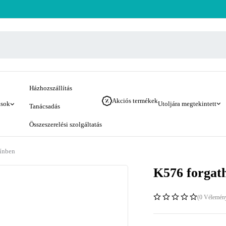
Házhozszállítás
Akciós termékek
ások
Utoljára megtekintett
Tanácsadás
Összeszerelési szolgáltatás
zínben
K576 forgath
(0 Vélemén