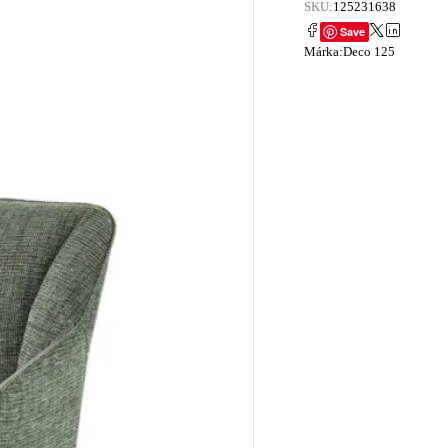
SKU:
125231638
Save
Márka:
Deco 125