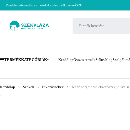
Rendelés követés
Kapcsolat
Adatkezelési tájékoztató
ÁSZF
TERMÉKKATEGÓRIÁK
Kezdőlap
Összes termék
Stílus blog
Szolgáltat
Kezdőlap
Székek
Étkezőszékek
K576 forgatható étkezőszék, olíva s