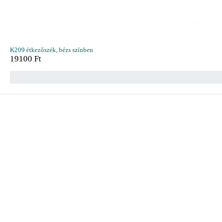
K209 étkezőszék, bézs színben
19100
Ft