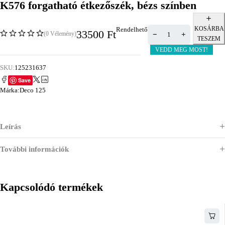
K576 forgatható étkezőszék, bézs színben
KOSÁRBA
Rendelhető
33500
Ft
(0 Vélemény)
TESZEM
VEDD MEG MOST!
SKU:
125231637
Save
Márka:
Deco 125
Leírás
További információk
Kapcsolódó termékek