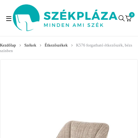
0
Kezdőlap
Székek
Étkezőszékek
K576 forgatható étkezőszék, bézs
színben