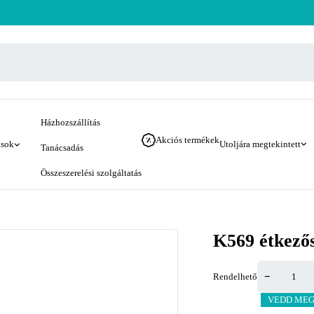
Házhozszállítás
Akciós termékek
ások
Utoljára megtekintett
Tanácsadás
Összeszerelési szolgáltatás
K569 étkezős
Rendelhető
VEDD MEG