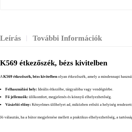
Leírás
További Információk
K569 étkezőszék, bézs kivitelben
A
K569 étkezőszék, bézs kivitelben
olyan étkezőszék, amely a mindennapi használh
Felhasználási hely:
Ideális étkezőbe, tárgyalóba vagy vendégtérbe.
Fő jellemzők:
ülőkomfort, megjelenés és könnyű elhelyezhetőség.
Vásárlói előny:
Kényelmes ülőhelyet ad, miközben erősíti a helyiség rendezett
Jó választás, ha a bútor megjelenése mellett a praktikus elhelyezhetőség, a tartóss