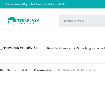
Rendelés követés
Kapcsolat
Adatkezelési tájékoztató
ÁSZF
TERMÉKKATEGÓRIÁK
Kezdőlap
Összes termék
Stílus blog
Szolgáltat
Kezdőlap
Székek
Étkezőszékek
K569 étkezőszék, bézs színben