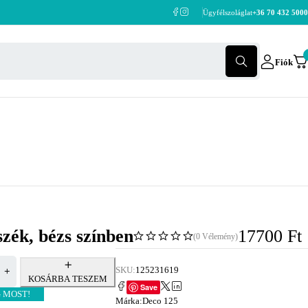
Ügyfélszoláglat
+36 70 432 5000
Fiók
zék, bézs színben
17700
Ft
(0 Vélemény)
SKU:
125231619
KOSÁRBA TESZEM
Save
 MOST!
Márka:
Deco 125