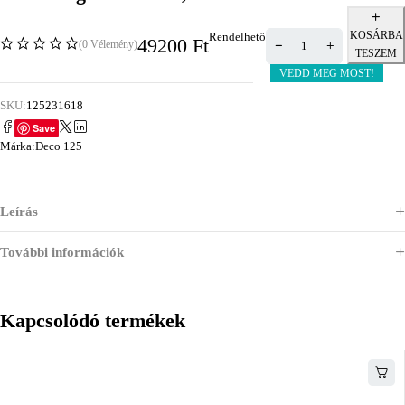
KOSÁRBA
Rendelhető
49200
Ft
(0 Vélemény)
TESZEM
VEDD MEG MOST!
SKU:
125231618
Save
Márka:
Deco 125
Leírás
További információk
Kapcsolódó termékek