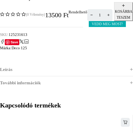
KOSÁRBA
Rendelhető
13500
Ft
(0 Vélemény)
TESZEM
VEDD MEG MOST!
SKU:
125231613
Save
Márka:
Deco 125
Leírás
További információk
Kapcsolódó termékek