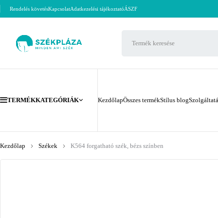
Rendelés követés
Kapcsolat
Adatkezelési tájékoztató
ÁSZF
TERMÉKKATEGÓRIÁK
Kezdőlap
Összes termék
Stílus blog
Szolgáltat
Kezdőlap
Székek
K564 forgatható szék, bézs színben