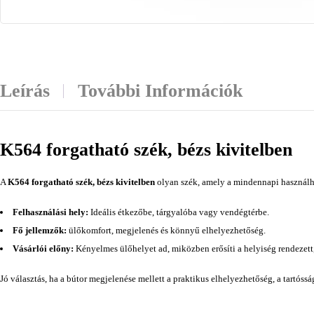
Leírás
További Információk
K564 forgatható szék, bézs kivitelben
A
K564 forgatható szék, bézs kivitelben
olyan szék, amely a mindennapi használha
Felhasználási hely:
Ideális étkezőbe, tárgyalóba vagy vendégtérbe.
Fő jellemzők:
ülőkomfort, megjelenés és könnyű elhelyezhetőség.
Vásárlói előny:
Kényelmes ülőhelyet ad, miközben erősíti a helyiség rendezett
Jó választás, ha a bútor megjelenése mellett a praktikus elhelyezhetőség, a tartóss