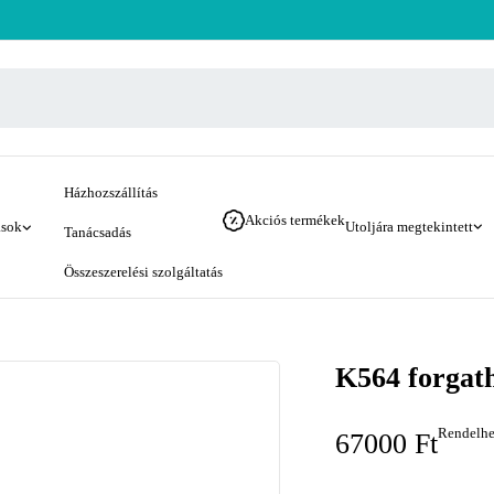
Házhozszállítás
Akciós termékek
ások
Utoljára megtekintett
Tanácsadás
Összeszerelési szolgáltatás
K564 forgath
Rendelhe
67000
Ft