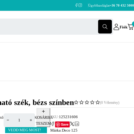
Ügyfélszoláglat
+36 70 432 5000
Fiók
ató szék, bézs színben
(0 Vélemény)
SKU:
125231606
tő
KOSÁRBA
TESZEM
Save
VEDD MEG MOST!
Márka:
Deco 125