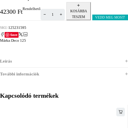
Rendelhető
42300
Ft
KOSÁRBA
TESZEM
VEDD MEG MOST!
SKU:
125231595
Save
Márka:
Deco 125
Leírás
További információk
Kapcsolódó termékek