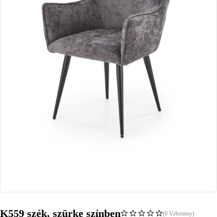
K559 szék, szürke színben
(0 Vélemény)