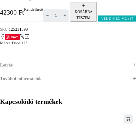
Rendelhető
42300
Ft
KOSÁRBA
TESZEM
VEDD MEG MOST!
SKU:
125231593
Save
Márka:
Deco 125
Leírás
További információk
Kapcsolódó termékek