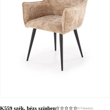
K559 szék, bézs színben
(0 Vélemény)