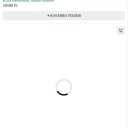
K209 étkezőszék, szürke színben
19100
Ft
KOSÁRBA TESZEM