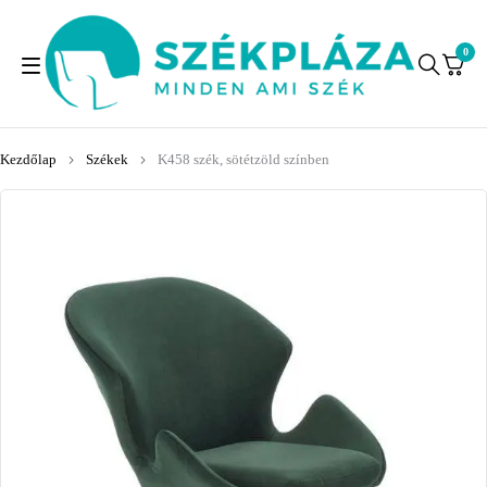
0
Kezdőlap
Székek
K458 szék, sötétzöld színben