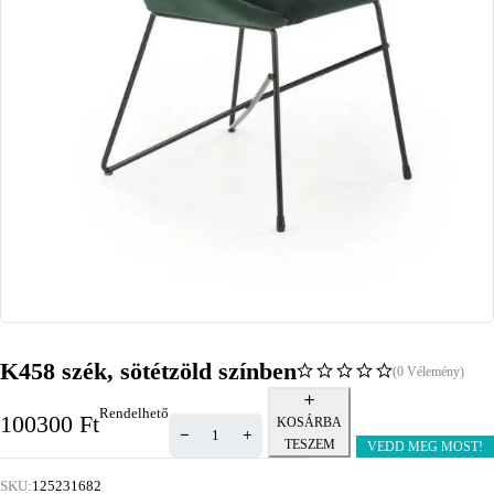
K458 szék, sötétzöld színben
(0 Vélemény)
Rendelhető
100300
Ft
KOSÁRBA
TESZEM
VEDD MEG MOST!
SKU:
125231682