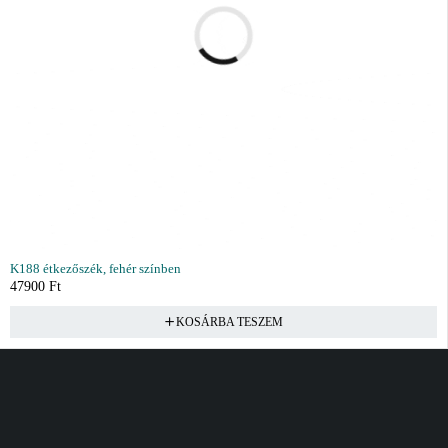
K188 étkezőszék, fehér színben
47900
Ft
KOSÁRBA TESZEM
Vásárlás
Információ
Fiók
Kívánságlista
Gyakori kérdések
Kosár