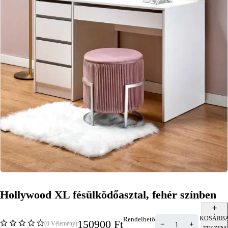
Hollywood XL fésülködőasztal, fehér színben
KOSÁRB
Rendelhető
150900
Ft
(0 Vélemény)