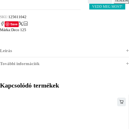
TESZEM
VEDD MEG MOST!
SKU:
125611042
Save
Márka:
Deco 125
Leírás
További információk
Kapcsolódó termékek