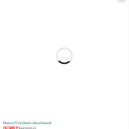
Matrix/O nyitható étkezőasztal
267400
Ft
445800
Ft