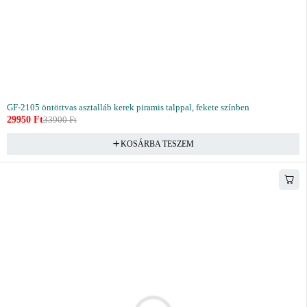
GF-2105 öntöttvas asztalláb kerek piramis talppal, fekete színben
29950
Ft
33900
Ft
KOSÁRBA TESZEM