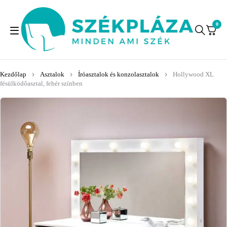
0
Kezdőlap
Asztalok
Íróasztalok és konzolasztalok
Hollywood XL
fésülködőasztal, fehér színben